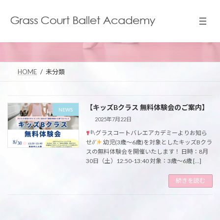
コ
ナ
ン
ビ
テ
ゲ
未分類
ン
ー
ツ
シ
へ
ョ
ス
ン
HOME
未分類
キ
に
ッ
移
プ
動
【キッズBクラス 無料体験会のご案内】
NEWS
2025年7月22日
\グラスコートバレエアカデミーよりお知ら
せ//
幼児(3歳〜6歳)を対象としたキッズBクラ
スの無料体験会を開催いたします！ 日時：8月
30日（土）12:50-13:40 対象：3歳〜6歳 […]
続きを読む