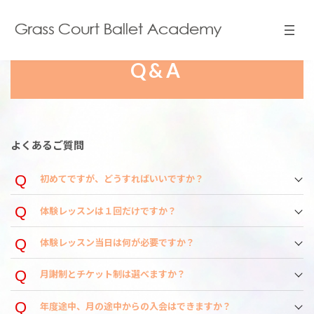
コ
ナ
ン
ビ
テ
ゲ
ン
ー
ツ
シ
Q&A
へ
ョ
ス
ン
キ
に
ッ
移
プ
動
よくあるご質問
初めてですが、どうすればいいですか？
体験レッスンは１回だけですか？
体験レッスン当日は何が必要ですか？
月謝制とチケット制は選べますか？
年度途中、月の途中からの入会はできますか？