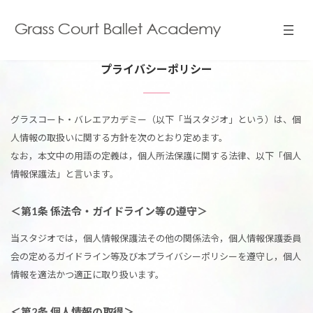
コ
ナ
ン
ビ
テ
ゲ
ン
ー
ツ
シ
プライバシーポリシー
へ
ョ
ス
ン
キ
に
ッ
移
グラスコート・バレエアカデミー（以下「当スタジオ」という）は、個
プ
動
人情報の取扱いに関する方針を次のとおり定めます。
なお，本文中の用語の定義は，個人所法保護に関する法律、以下「個人
情報保護法」と言います。
＜第1条 係法令・ガイドライン等の遵守＞
当スタジオでは，個人情報保護法その他の関係法令，個人情報保護委員
会の定めるガイドライン等及び本プライバシーポリシーを遵守し，個人
情報を適法かつ適正に取り扱います。
＜第2条 個人情報の取得＞